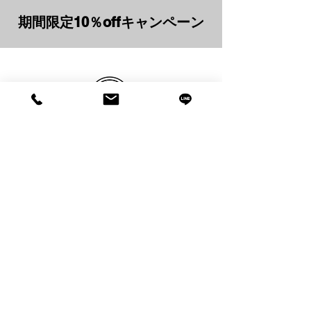
期間限定10％offキャンペーン
Studio PATAKA
PhotoShooting
RentalSpace
&
​営業時間 10:00 〜 / 不定休（予約制）
〒272-0023
千葉県市川市南八幡5-8-5
福井電化本八幡南口ビル3F
- プライバシーポリシー