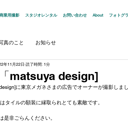
商業用撮影
スタジオレンタル
お問い合わせ
About
フォトグ
写真のこと
お知らせ
22年11月22日
読了時間: 1分
atsuya design]
ya design]に東京メガネさまの広告でオーナーが撮影し
ーはタイルの額装に縁取られとても素敵です。
は是非ごらんください。