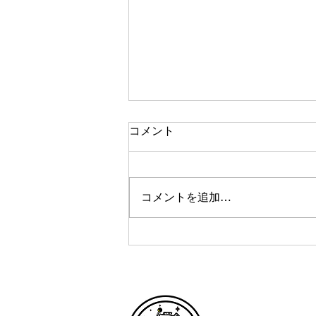
成人式の前撮りと後撮り、ど
コメント
ちらがおすすめ？
〜大切なのは「撮る時期」ではあ
りません〜 「前撮りと後撮り、
コメントを追加…
どちらがおすすめですか？」 成
人式の撮影をご検討されている方
から、よくいただくご質問です。
一般的には、前撮りには「成人式
当日に余裕ができる」、後撮りに
は「落ち着いて撮影できる」と、
それぞれにメリットがあります。