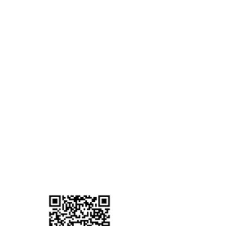
れると、 「ちゃんと笑わな
。」 「変に写ったらどうし
公式SNS
。」 そんなことを考え始め
まう
LINEの友達追加はこちら