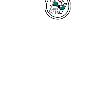
前撮りの場合は、春や秋を選ばれ
る方が多くいらっしゃいます。
気候が穏やかで、振袖でも過ごし
やすく、自然光もやわらかいた
め、写真
Studio PATAKA
PhotoShooting
RentalSpace
&
​営業時間 10:00 〜 / 不定休（予約制）
〒272-0023