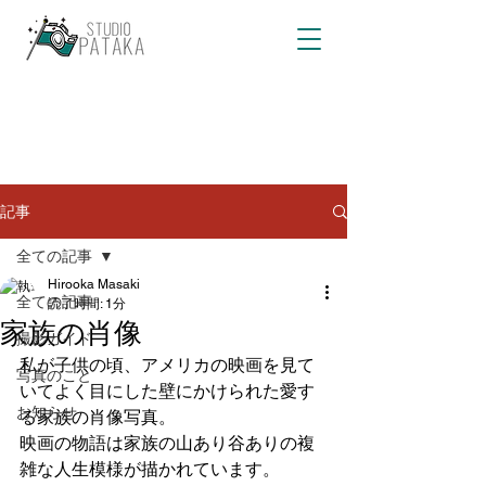
記事
全ての記事
Hirooka Masaki
全ての記事
読了時間: 1分
家族の肖像
撮影ガイド
私が子供の頃、アメリカの映画を見て
写真のこと
いてよく目にした壁にかけられた愛す
お知らせ
る家族の肖像写真。
映画の物語は家族の山あり谷ありの複
雑な人生模様が描かれています。